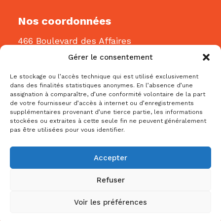
Nos coordonnées
466 Boulevard des Affaires
Gatineau, QC J8R 3J8
Gérer le consentement
Courriel:
info@bblconstruction.ca
Le stockage ou l’accès technique qui est utilisé exclusivement
dans des finalités statistiques anonymes. En l’absence d’une
Téléphone:
819-205-1115
assignation à comparaître, d’une conformité volontaire de la part
de votre fournisseur d’accès à internet ou d’enregistrements
supplémentaires provenant d’une tierce partie, les informations
stockées ou extraites à cette seule fin ne peuvent généralement
pas être utilisées pour vous identifier.
Accepter
Refuser
Droit d’auteur © 2024 Bbl Construction – Tous
Droits Réservés |
Politiques de confidentialité
|
Termes et conditions d’utilisation
|
Politique de
Voir les préférences
cookies