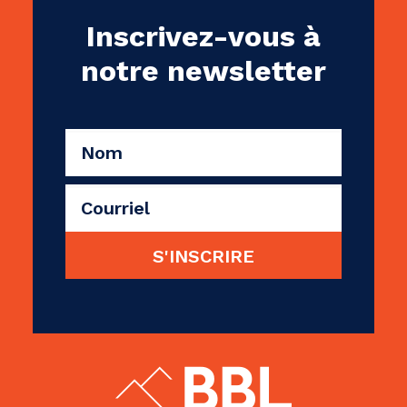
Inscrivez-vous à
notre newsletter
CAPTCHA
Nom
(Nécessaire)
Courriel
(Nécessaire)