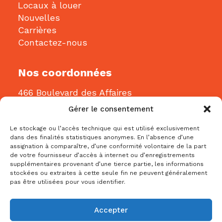
Locaux à louer
Nouvelles
Carrières
Contactez-nous
Nos coordonnées
466 Boulevard des Affaires
Gatineau, QC J8R 3J8
Gérer le consentement
Courriel:
info@bblconstruction.ca
Le stockage ou l’accès technique qui est utilisé exclusivement
dans des finalités statistiques anonymes. En l’absence d’une
Téléphone:
819-205-1115
assignation à comparaître, d’une conformité volontaire de la part
de votre fournisseur d’accès à internet ou d’enregistrements
supplémentaires provenant d’une tierce partie, les informations
stockées ou extraites à cette seule fin ne peuvent généralement
pas être utilisées pour vous identifier.
Accepter