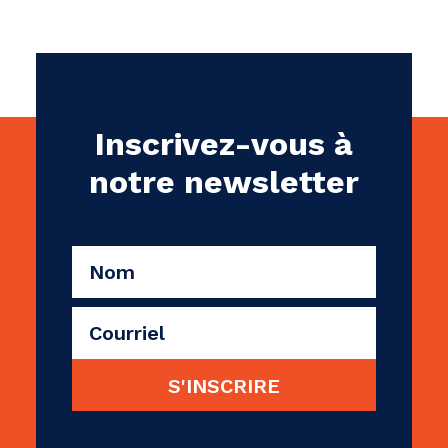
Inscrivez-vous à
notre newsletter
CAPTCHA
Nom
(Nécessaire)
Courriel
(Nécessaire)