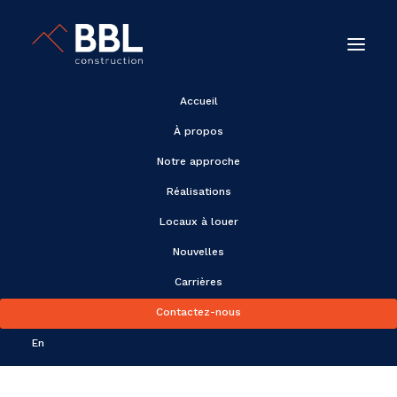
Accueil
À propos
Notre approche
Inauguration officielle
Réalisations
du nouveau siège
Locaux à louer
social de BBL!
Nouvelles
Carrières
Contactez-nous
En